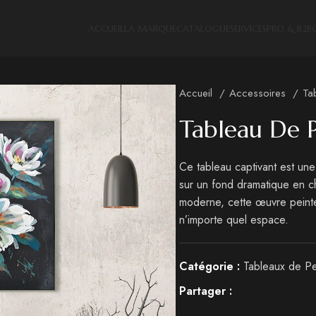
ACCUEIL
LA MARQUE
CATALOGUE
SERVICES
PRO & B2B
Accueil
Accessoires
Ta
Tableau De 
Ce tableau captivant est une 
sur un fond dramatique en c
moderne, cette œuvre peinte
n’importe quel espace.
Catégorie :
Tableaux de Pe
Partager :