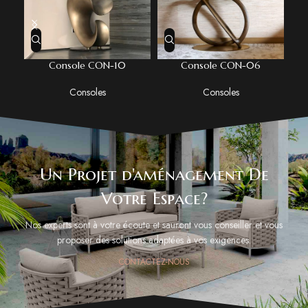
Console CON-10
Console CON-06
Consoles
Consoles
Un Projet d'aménagement De
Votre Espace?
Nos experts sont à votre écoute et sauront vous conseiller et vous
proposer des solutions adaptées à vos exigences.
CONTACTEZ-NOUS