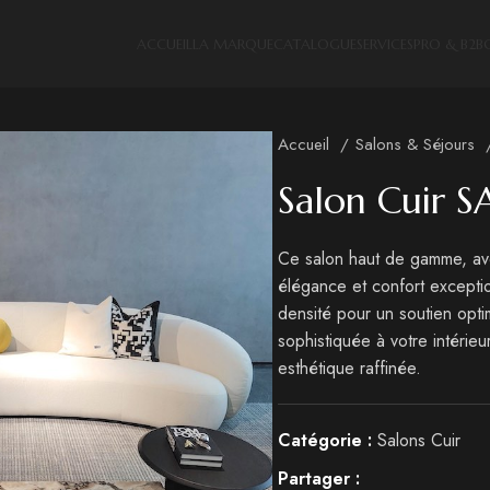
ACCUEIL
LA MARQUE
CATALOGUE
SERVICES
PRO & B2B
Accueil
Salons & Séjours
Salon Cuir S
Ce salon haut de gamme, av
élégance et confort excepti
densité pour un soutien opt
sophistiquée à votre intérieu
esthétique raffinée.
Catégorie :
Salons Cuir
Partager :