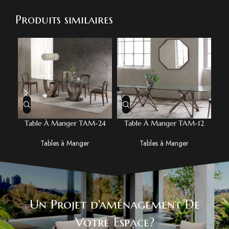
Produits similaires
Table À Manger TAM-24
Table À Manger TAM-12
T
Tables à Manger
Tables à Manger
Un Projet d'aménagement De
Votre Espace?